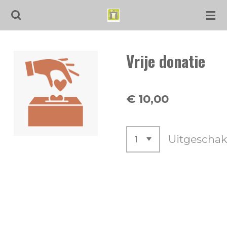
Ga
direct
naar
Vrije donatie
de
hoofdinhoud
€ 10,00
Uitgeschak