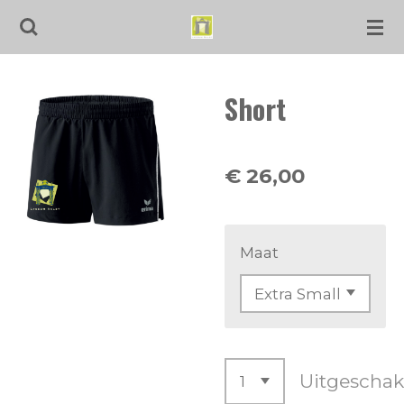
Ga
direct
naar
Short
de
hoofdinhoud
€ 26,00
Maat
Uitgeschak