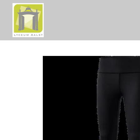
Ga
direct
naar
de
hoofdinhoud