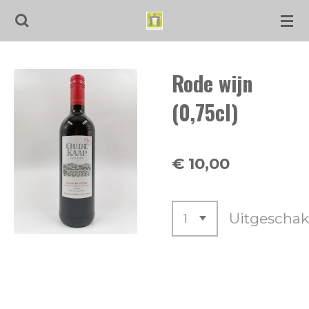
Ga
direct
naar
Rode wijn
de
hoofdinhoud
(0,75cl)
€ 10,00
Uitgeschak