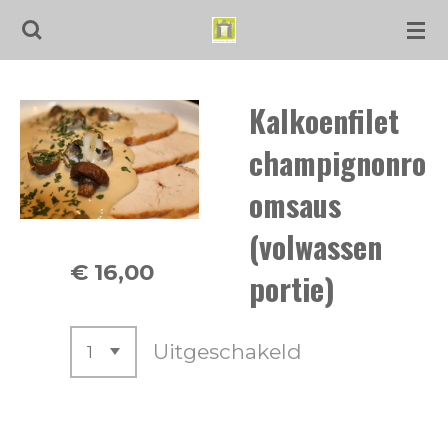
Ga
direct
naar
Kalkoenfilet
de
hoofdinhoud
champignonro
omsaus
(volwassen
€ 16,00
portie)
Uitgeschakeld