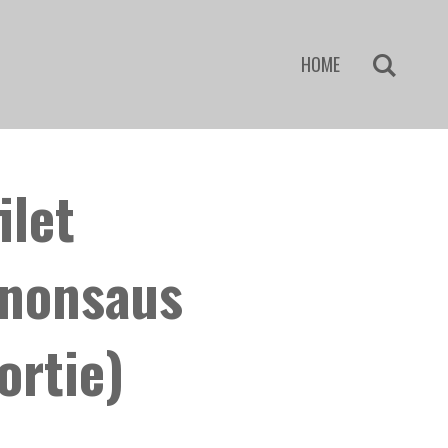
HOME
ilet
nonsaus
ortie)