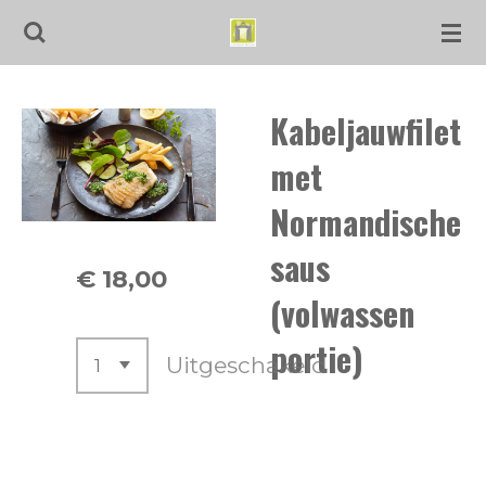
Ga
direct
naar
Kabeljauwfilet
de
hoofdinhoud
met
Normandische
saus
€ 18,00
(volwassen
portie)
Uitgeschakeld