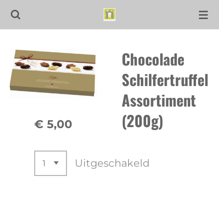
Ga
direct
naar
Chocolade
de
hoofdinhoud
Schilfertruffel
Assortiment
(200g)
€ 5,00
Uitgeschakeld