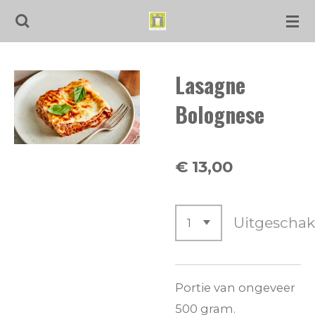
Ga
direct
naar
Lasagne
de
hoofdinhoud
Bolognese
€ 13,00
Uitgeschak
Portie van ongeveer
500 gram.