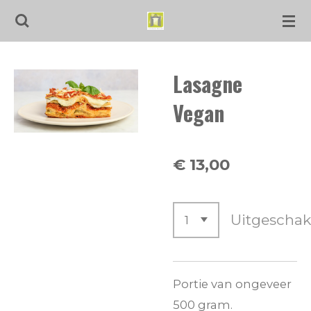
Ga
direct
naar
Lasagne
de
hoofdinhoud
Vegan
€ 13,00
Uitgeschak
Portie van ongeveer
500 gram.