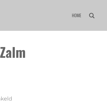
HOME
 Zalm
akeld